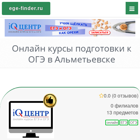
Пока
ege-finder.ru
мен
Онлайн курсы подготовки к
ОГЭ в Альметьевске
0.0
(0 отзывов)
0 филиалов
13 предметов
онлайн
ЕГЭ
ОГЭ