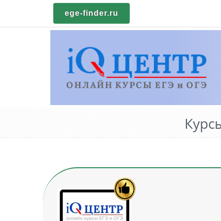
ege-finder.ru
Курс