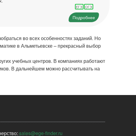
х.
ЕГЭ
ОГЭ
Подробнее
обраться во всех особенностях заданий. Но
рматике в Альметьевске – прекрасный выбор
ругих учебных центров. В компаниях работают
ников. В дальнейшем можно рассчитывать на
нерство:
sales@ege-finder.ru